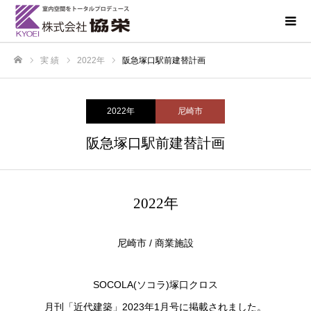
実 績
2022年
阪急塚口駅前建替計画
ホーム
2022年
尼崎市
阪急塚口駅前建替計画
2022年
尼崎市 / 商業施設
SOCOLA(ソコラ)塚口クロス
月刊「近代建築」2023年1月号に掲載されました。