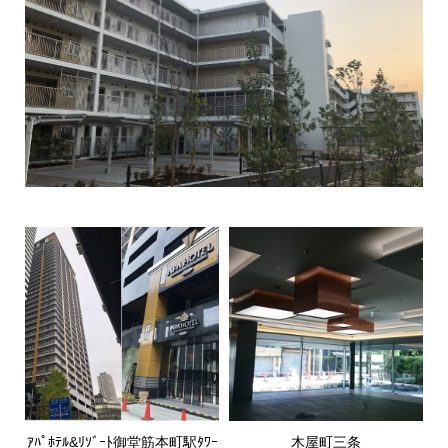
ｱﾊﾟﾎﾃﾙ&ﾘｿﾞｰﾄ御堂筋本町駅ﾀﾜｰ
木屋町三条