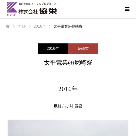
実 績
2016年
太平電業㈱尼崎寮
ホーム
2016年
尼崎市
太平電業㈱尼崎寮
2016年
尼崎市 / 社員寮