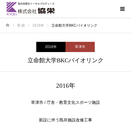
実 績
2016年
立命館大学BKCバイオリンク
ホーム
2016年
草津市
立命館大学BKCバイオリンク
2016年
草津市 / 庁舎・教育文化スポーツ施設
新設に伴う既存施設改修工事