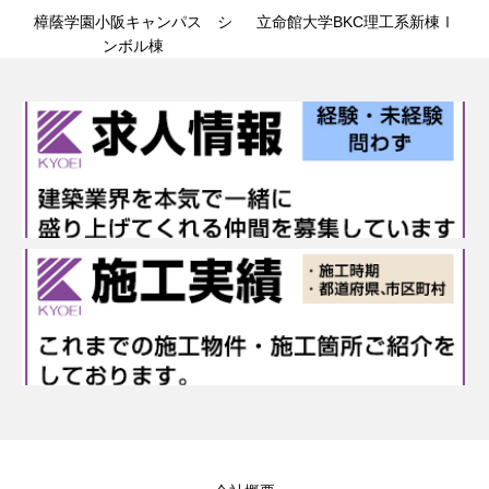
樟蔭学園小阪キャンパス シ
立命館大学BKC理工系新棟Ⅰ
ンボル棟