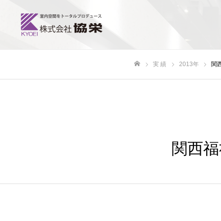
実 績
2013年
関
ホーム
関西福