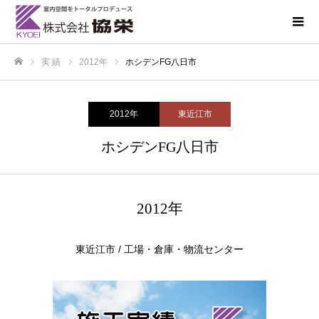
実 績
2012年
ホシデンFG八日市
ホーム
2012年
東近江市
ホシデンFG八日市
2012年
東近江市 / 工場・倉庫・物流センター