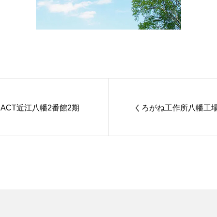
ACT近江八幡2番館2期
くろがね工作所八幡工