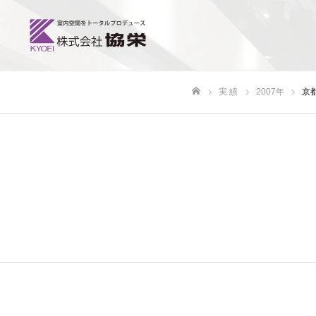
実 績
2007年
京
ホーム