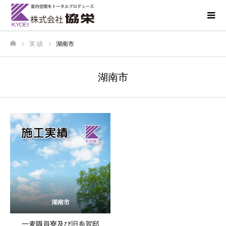
実 績
湖南市
ホーム
湖南市
湖南市
一麦職員寮及び旧糸賀邸