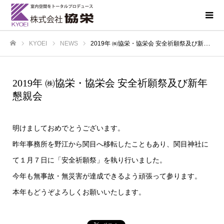
KYOEI
NEWS
2019年 ㈱協栄・協栄会 安全祈願祭及び新年懇親会
ホーム
2019年 ㈱協栄・協栄会 安全祈願祭及び新年
懇親会
明けましておめでとうございます。
昨年事務所を野江から関目へ移転したこともあり、関目神社に
て１月７日に「安全祈願祭」を執り行いました。
今年も無事故・無災害が達成できるよう頑張って参ります。
本年もどうぞよろしくお願いいたします。