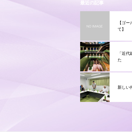
最近の記事
【ゴー
て】
「近代
た
新しい