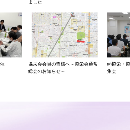
ました
催
協栄会会員の皆様へ～協栄会通常
㈱協栄・協
総会のお知らせ～
集会