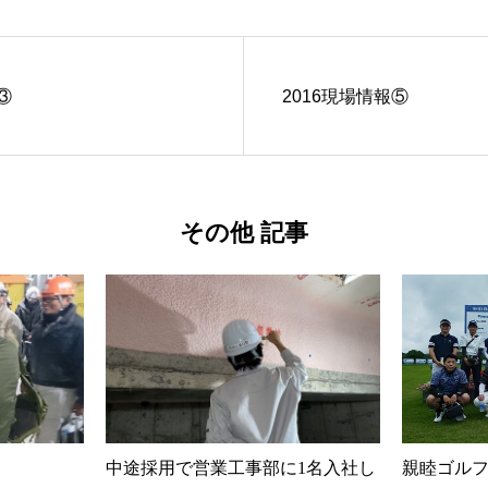
③
2016現場情報⑤
その他 記事
中途採用で営業工事部に1名入社し
親睦ゴル