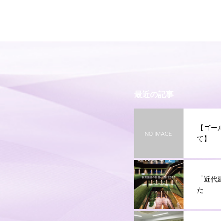
最近の記事
【ゴー
て】
「近代
た