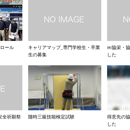
ロール
キャリアマップ_専門学校生・卒業
㈱協栄・協
生の募集
した
 安全祈願祭
随時三級技能検定試験
得意先の
した